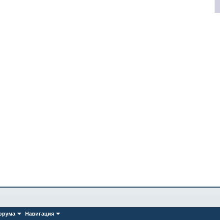
орума
Навигация