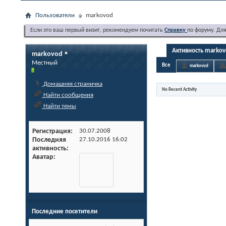
Пользователи
markovod
Если это ваш первый визит, рекомендуем почитать
Справку
по форуму. Дл
Активность marko
markovod
Местный
Все
markovod
Домашняя страничка
No Recent Activity
Найти сообщения
Найти темы
Регистрация
30.07.2008
Последняя
27.10.2016
16:02
активность
Аватар
Последние посетители