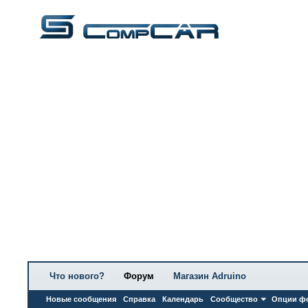
Что нового?
Форум
Магазин Adruino
Новые сообщения
Справка
Календарь
Сообщество
Опции ф