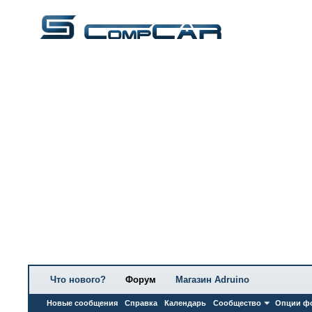
Что нового?
Форум
Магазин Adruino
Новые сообщения
Справка
Календарь
Сообщество
Опции ф