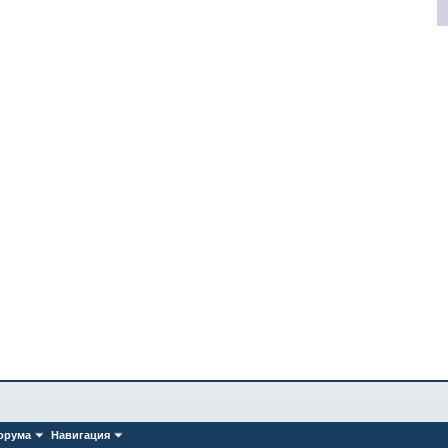
орума
Навигация