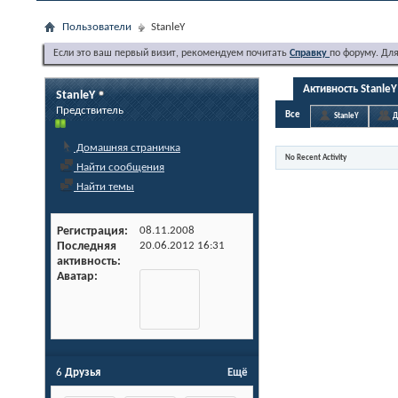
Пользователи
StanleY
Если это ваш первый визит, рекомендуем почитать
Справку
по форуму. Дл
Активность StanleY
StanleY
Предствитель
Все
StanleY
Д
Домашняя страничка
No Recent Activity
Найти сообщения
Найти темы
Регистрация
08.11.2008
Последняя
20.06.2012
16:31
активность
Аватар
6
Друзья
Ещё