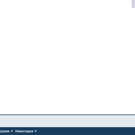
орума
Навигация