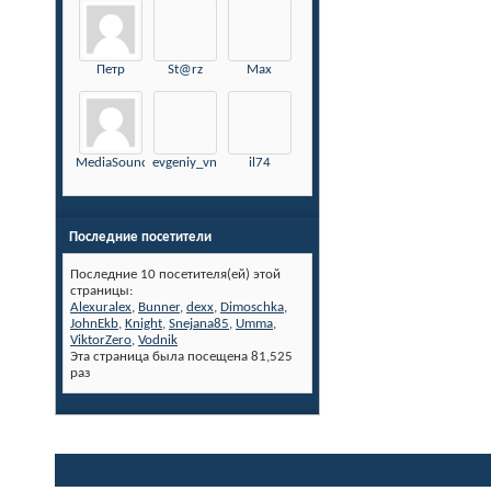
Петр
St@rz
Max
MediaSound
evgeniy_vn
il74
Последние посетители
Последние 10 посетителя(ей) этой
страницы:
Alexuralex
,
Bunner
,
dexx
,
Dimoschka
,
JohnEkb
,
Knight
,
Snejana85
,
Umma
,
ViktorZero
,
Vodnik
Эта страница была посещена
81,525
раз