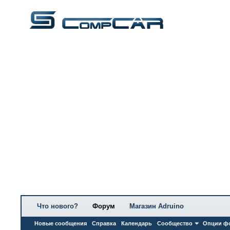
Что нового?
Форум
Магазин Adruino
Новые сообщения
Справка
Календарь
Сообщество
Опции ф