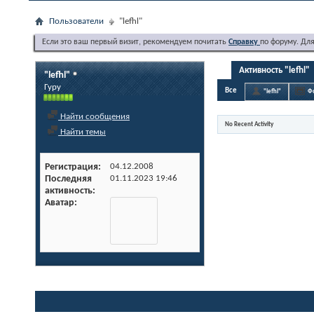
Пользователи
"lefhl"
Если это ваш первый визит, рекомендуем почитать
Справку
по форуму. Дл
Активность "lefhl"
"lefhl"
Гуру
Все
"lefhl"
Ф
Найти сообщения
No Recent Activity
Найти темы
Регистрация
04.12.2008
Последняя
01.11.2023
19:46
активность
Аватар