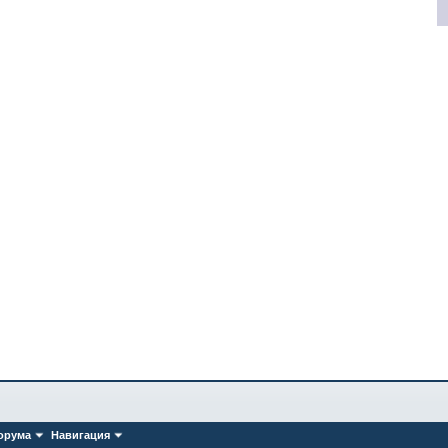
орума
Навигация