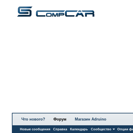
Что нового?
Форум
Магазин Adruino
Новые сообщения
Справка
Календарь
Сообщество
Опции ф