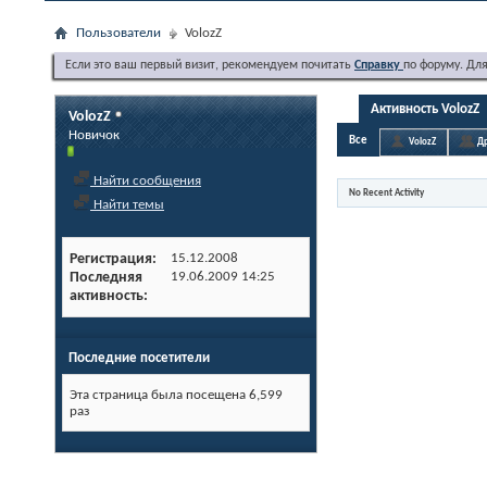
Пользователи
VolozZ
Если это ваш первый визит, рекомендуем почитать
Справку
по форуму. Дл
Активность VolozZ
VolozZ
Новичок
Все
VolozZ
Др
Найти сообщения
No Recent Activity
Найти темы
Регистрация
15.12.2008
Последняя
19.06.2009
14:25
активность
Последние посетители
Эта страница была посещена
6,599
раз