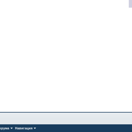
орума
Навигация