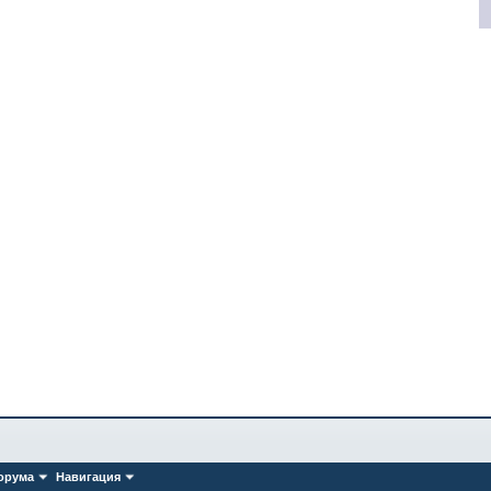
орума
Навигация