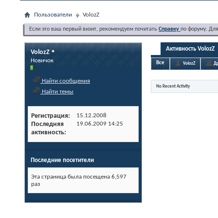
Пользователи
VolozZ
Если это ваш первый визит, рекомендуем почитать
Справку
по форуму. Дл
Активность VolozZ
VolozZ
Новичок
Все
VolozZ
Др
Найти сообщения
No Recent Activity
Найти темы
Регистрация
15.12.2008
Последняя
19.06.2009
14:25
активность
Последние посетители
Эта страница была посещена
6,597
раз