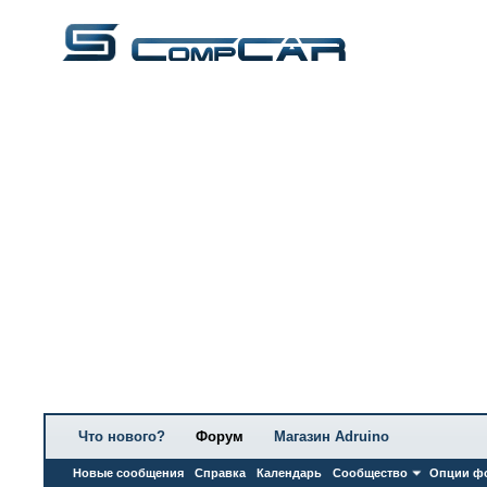
Что нового?
Форум
Магазин Adruino
Новые сообщения
Справка
Календарь
Сообщество
Опции ф