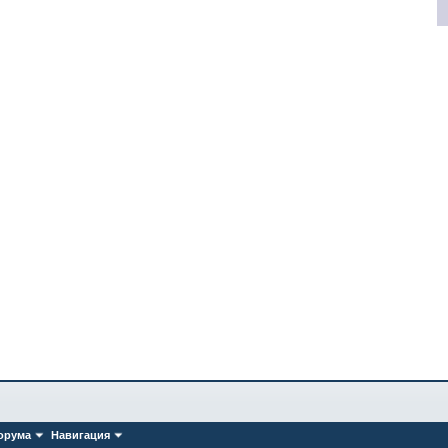
орума
Навигация