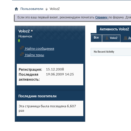
Пользователи
VolozZ
Если это ваш первый визит, рекомендуем почитать
Справку
по форуму. Дл
Активность VolozZ
VolozZ
Новичок
Все
VolozZ
Др
Найти сообщения
No Recent Activity
Найти темы
Регистрация
15.12.2008
Последняя
19.06.2009
14:25
активность
Последние посетители
Эта страница была посещена
6,607
раз