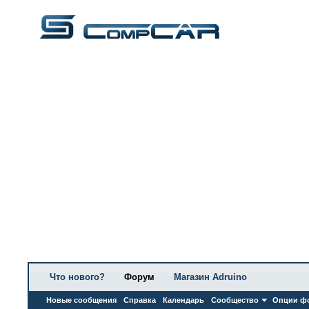
Что нового?
Форум
Магазин Adruino
Новые сообщения
Справка
Календарь
Сообщество
Опции ф