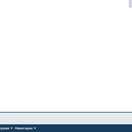
орума
Навигация