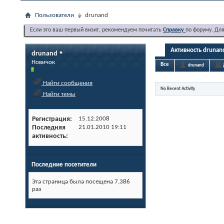
Пользователи
drunand
Если это ваш первый визит, рекомендуем почитать
Справку
по форуму. Дл
Активность drunan
drunand
Новичок
Все
drunand
Найти сообщения
No Recent Activity
Найти темы
Регистрация
15.12.2008
Последняя
21.01.2010
19:11
активность
Последние посетители
Эта страница была посещена
7,386
раз