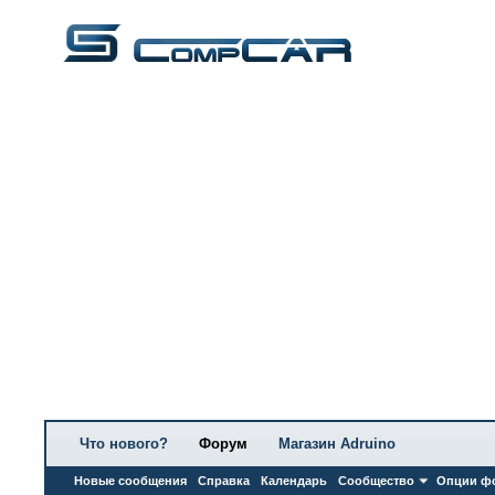
Что нового?
Форум
Магазин Adruino
Новые сообщения
Справка
Календарь
Сообщество
Опции ф