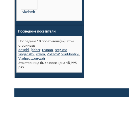
vladsmir
Последние посетители
Последние 10 посетителя(ей) этой
страницы:
de1phi
,
jabber
,
reanon
,
serg-ost
,
Snejana85
,
vdsen
,
VikBMW
,
Vlad-bodryi
,
Vladget
,
джи-дай
Эта страница была посещена
48,995
раз