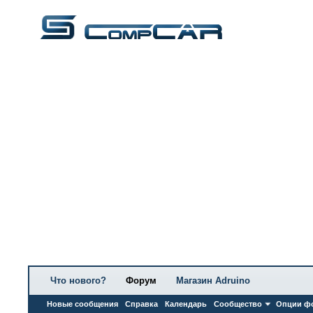
Что нового?
Форум
Магазин Adruino
Новые сообщения
Справка
Календарь
Сообщество
Опции ф