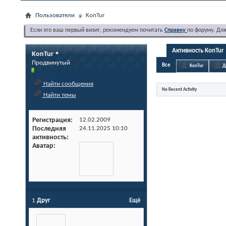
Пользователи
KonTur
Если это ваш первый визит, рекомендуем почитать
Справку
по форуму. Дл
Активность KonTur
KonTur
Продвинутый
Все
KonTur
Д
Найти сообщения
No Recent Activity
Найти темы
Регистрация
12.02.2009
Последняя
24.11.2025
10:10
активность
Аватар
1
Друг
Ещё