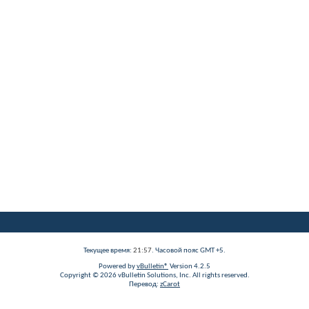
Текущее время:
21:57
. Часовой пояс GMT +5.
Powered by
vBulletin®
Version 4.2.5
Copyright © 2026 vBulletin Solutions, Inc. All rights reserved.
Перевод:
zCarot