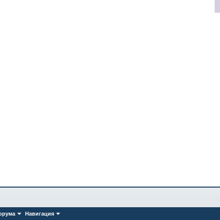
орума
Навигация