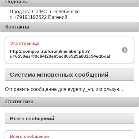
Подпись
Продажа CarPC в Челябинске
т. +79191193522 Евгений
Контакты
Эта страница
http://compcar.ru/forum/member.php?
u=6599&s=f9c64f29e65ac80c925a881c54edbcaf
Система мгновенных сообщений
Отправить сообщение для evgeniy_vn, используя...
Статистика
Всего сообщений
Всего сообщений