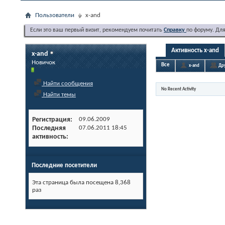
Пользователи
x-and
Если это ваш первый визит, рекомендуем почитать
Справку
по форуму. Дл
Активность x-and
x-and
Новичок
Все
x-and
Др
Найти сообщения
No Recent Activity
Найти темы
Регистрация
09.06.2009
Последняя
07.06.2011
18:45
активность
Последние посетители
Эта страница была посещена
8,368
раз