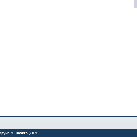
орума
Навигация