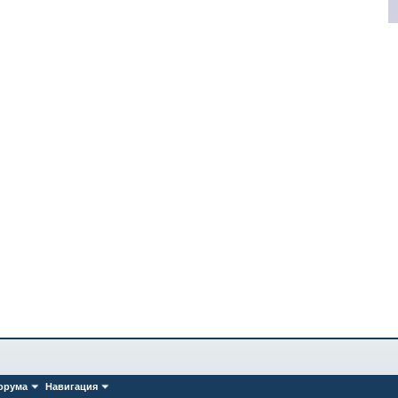
орума
Навигация