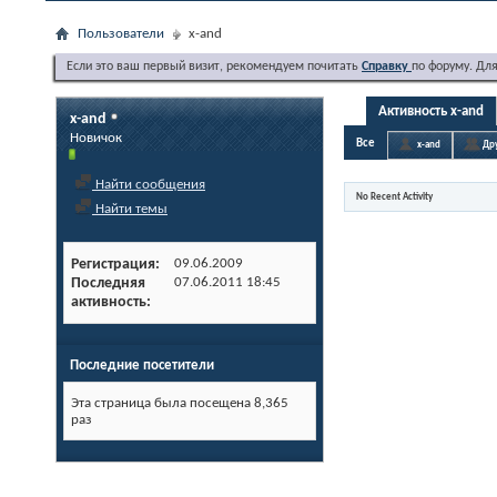
Пользователи
x-and
Если это ваш первый визит, рекомендуем почитать
Справку
по форуму. Дл
Активность x-and
x-and
Новичок
Все
x-and
Др
Найти сообщения
No Recent Activity
Найти темы
Регистрация
09.06.2009
Последняя
07.06.2011
18:45
активность
Последние посетители
Эта страница была посещена
8,365
раз