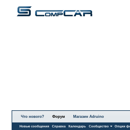
Что нового?
Форум
Магазин Adruino
Новые сообщения
Справка
Календарь
Сообщество
Опции ф