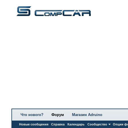
Что нового?
Форум
Магазин Adruino
Новые сообщения
Справка
Календарь
Сообщество
Опции ф