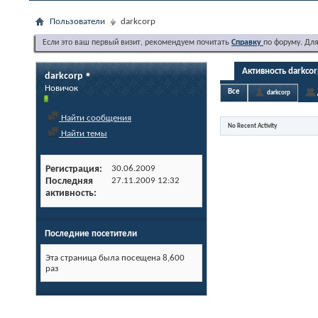
Пользователи
darkcorp
Если это ваш первый визит, рекомендуем почитать
Справку
по форуму. Дл
Активность darkco
darkcorp
Новичок
Все
darkcorp
Найти сообщения
No Recent Activity
Найти темы
Регистрация
30.06.2009
Последняя
27.11.2009
12:32
активность
Последние посетители
Эта страница была посещена
8,600
раз