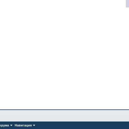
орума
Навигация