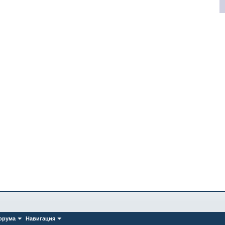
орума
Навигация