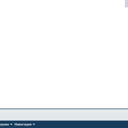
орума
Навигация