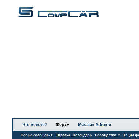
Что нового?
Форум
Магазин Adruino
Новые сообщения
Справка
Календарь
Сообщество
Опции ф