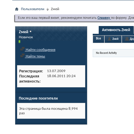
Пользователи
Zмей
Если это ваш первый визит, рекомендуем почитать
Справку
по форуму. Дл
Активность Zмей
Zмей
Новичок
Все
Zмей
Дру
Найти сообщения
No Recent Activity
Найти темы
Регистрация
13.07.2009
Последняя
18.06.2011
20:24
активность
Последние посетители
Эта страница была посещена
8,994
раз