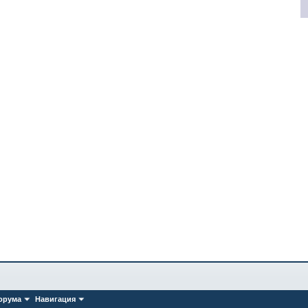
орума
Навигация