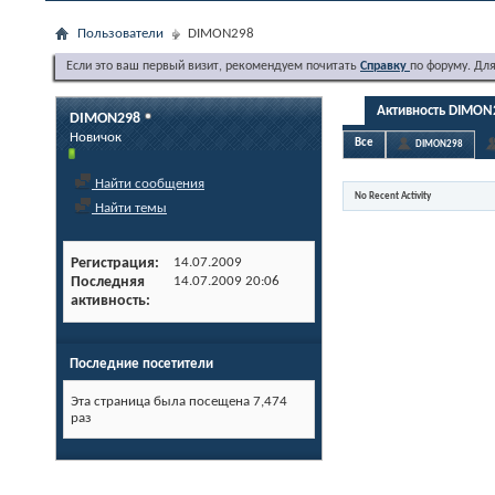
Пользователи
DIMON298
Если это ваш первый визит, рекомендуем почитать
Справку
по форуму. Дл
Активность DIMON
DIMON298
Новичок
Все
DIMON298
Найти сообщения
No Recent Activity
Найти темы
Регистрация
14.07.2009
Последняя
14.07.2009
20:06
активность
Последние посетители
Эта страница была посещена
7,474
раз