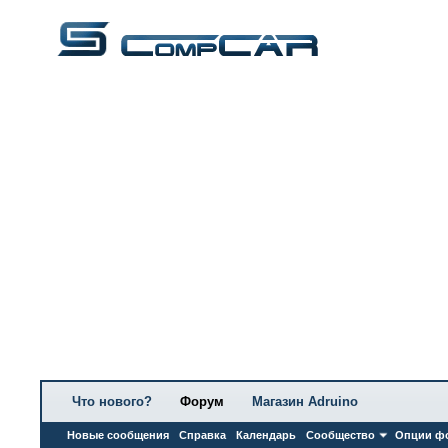
Что нового?
Форум
Магазин Adruino
Новые сообщения
Справка
Календарь
Сообщество
Опции ф