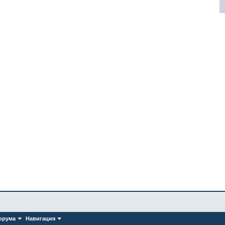
орума
Навигация