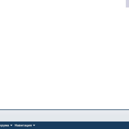
орума
Навигация