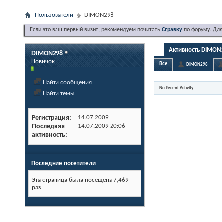
Пользователи
DIMON298
Если это ваш первый визит, рекомендуем почитать
Справку
по форуму. Дл
Активность DIMON
DIMON298
Новичок
Все
DIMON298
Найти сообщения
No Recent Activity
Найти темы
Регистрация
14.07.2009
Последняя
14.07.2009
20:06
активность
Последние посетители
Эта страница была посещена
7,469
раз