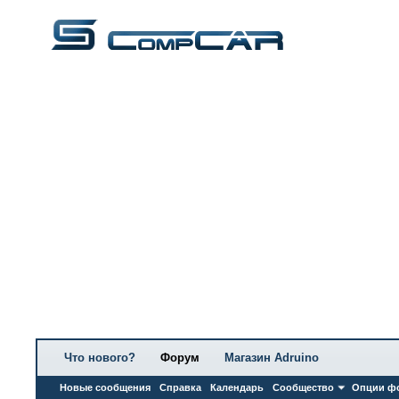
Что нового?
Форум
Магазин Adruino
Новые сообщения
Справка
Календарь
Сообщество
Опции ф