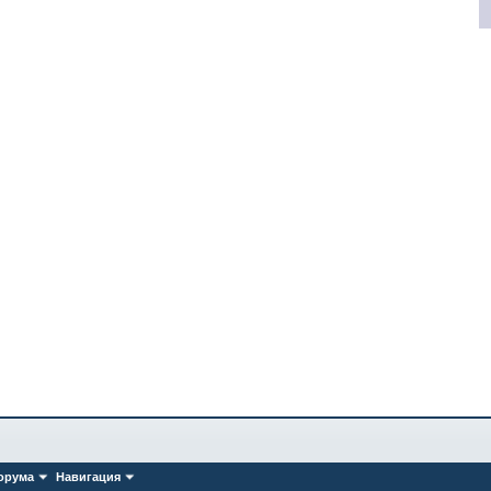
орума
Навигация