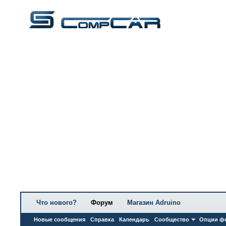
Что нового?
Форум
Магазин Adruino
Новые сообщения
Справка
Календарь
Сообщество
Опции ф