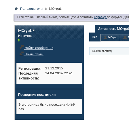
Пользователи
MOrguL
Если это ваш первый визит, рекомендуем почитать
Справку
по форуму. Дл
Активность MOrgu
MOrguL
Новичок
Все
MOrguL
Найти сообщения
No Recent Activity
Найти темы
Регистрация
21.12.2015
Последняя
24.04.2016
22:41
активность
Последние посетители
Эта страница была посещена
4,469
раз