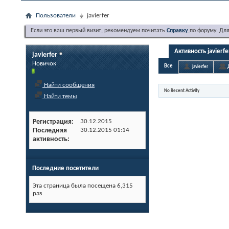
Пользователи
javierfer
Если это ваш первый визит, рекомендуем почитать
Справку
по форуму. Дл
Активность javierfe
javierfer
Новичок
Все
javierfer
Найти сообщения
No Recent Activity
Найти темы
Регистрация
30.12.2015
Последняя
30.12.2015
01:14
активность
Последние посетители
Эта страница была посещена
6,315
раз