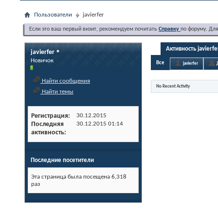
Пользователи
javierfer
Если это ваш первый визит, рекомендуем почитать
Справку
по форуму. Дл
Активность javierfe
javierfer
Новичок
Все
javierfer
Найти сообщения
No Recent Activity
Найти темы
Регистрация
30.12.2015
Последняя
30.12.2015
01:14
активность
Последние посетители
Эта страница была посещена
6,318
раз