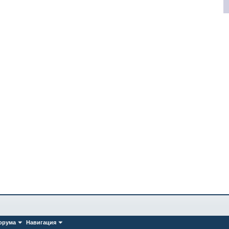
орума
Навигация