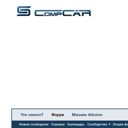
Что нового?
Форум
Магазин Adruino
Новые сообщения
Справка
Календарь
Сообщество
Опции ф