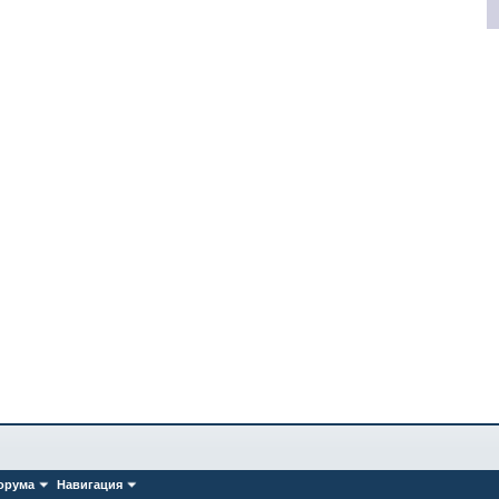
орума
Навигация