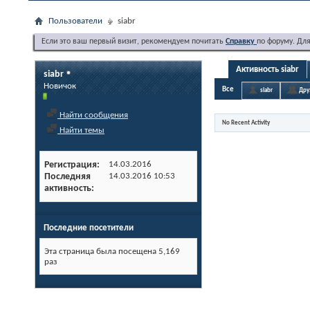
Пользователи
siabr
Если это ваш первый визит, рекомендуем почитать
Справку
по форуму. Дл
Активность siabr
siabr
Новичок
Все
siabr
Дру
Найти сообщения
No Recent Activity
Найти темы
Регистрация
14.03.2016
Последняя
14.03.2016
10:53
активность
Последние посетители
Эта страница была посещена
5,169
раз