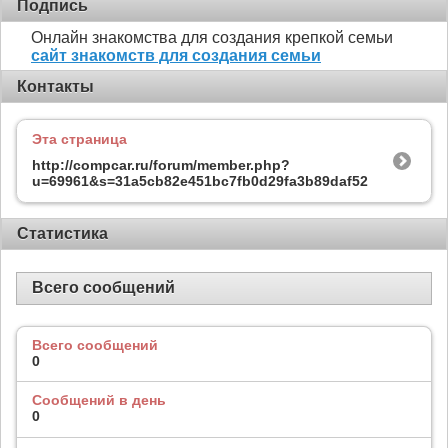
Подпись
Онлайн знакомства для создания крепкой семьи
сайт знакомств для создания семьи
Контакты
Эта страница
http://compcar.ru/forum/member.php?
u=69961&s=31a5cb82e451bc7fb0d29fa3b89daf52
Статистика
Всего сообщений
Всего сообщений
0
Сообщений в день
0