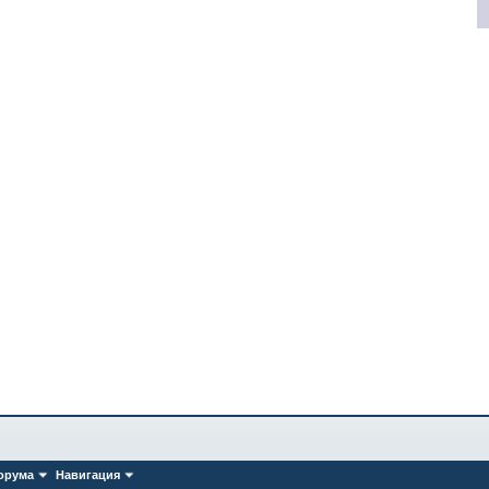
орума
Навигация