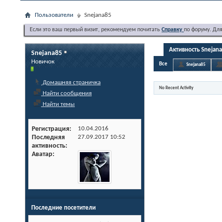
Пользователи
Snejana85
Если это ваш первый визит, рекомендуем почитать
Справку
по форуму. Дл
Активность Snejan
Snejana85
Новичок
Все
Snejana85
Домашняя страничка
No Recent Activity
Найти сообщения
Найти темы
Регистрация
10.04.2016
Последняя
27.09.2017
10:52
активность
Аватар
Последние посетители