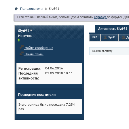
Пользователи
Sly691
Если это ваш первый визит, рекомендуем почитать
Справку
по форуму. Дл
Активность Sly691
Sly691
Новичок
Все
Sly691
Др
Найти сообщения
No Recent Activity
Найти темы
Регистрация
04.06.2016
Последняя
02.09.2018
18:11
активность
Последние посетители
Эта страница была посещена
7,254
раз