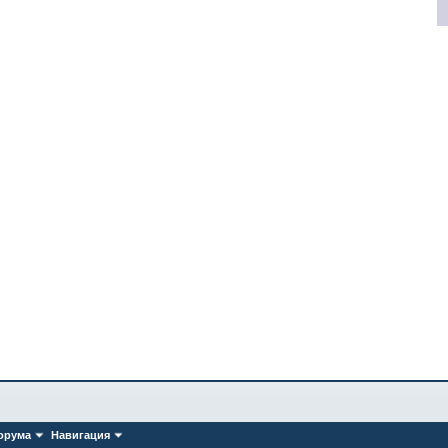
орума
Навигация