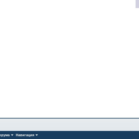
орума
Навигация