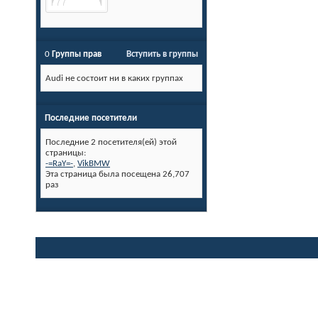
0
Группы прав
Вступить в группы
Audi не состоит ни в каких группах
Последние посетители
Последние 2 посетителя(ей) этой
страницы:
-=RaY=-
,
VikBMW
Эта страница была посещена
26,707
раз