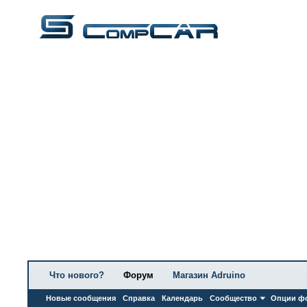
Что нового?
Форум
Магазин Adruino
Новые сообщения
Справка
Календарь
Сообщество
Опции ф