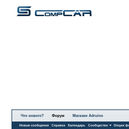
Что нового?
Форум
Магазин Adruino
Новые сообщения
Справка
Календарь
Сообщество
Опции ф