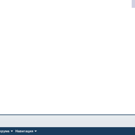
орума
Навигация