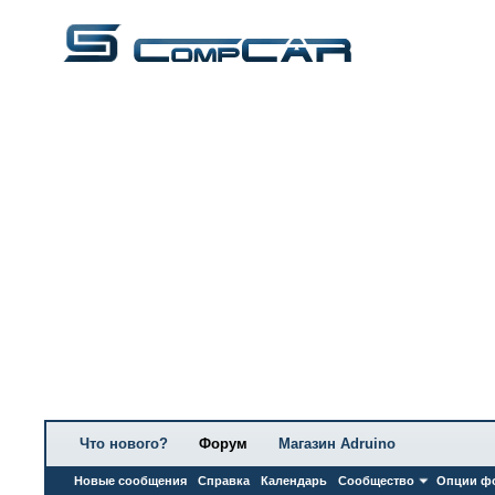
Что нового?
Форум
Магазин Adruino
Новые сообщения
Справка
Календарь
Сообщество
Опции ф