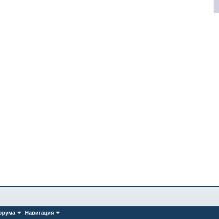
орума
Навигация