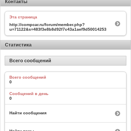
Контакты
Эта страница
http://compcar.ru/forum/member.php?
u=71122&s=483f3e8b8d92f7c43a1aef9d50014253
Статистика
Всего сообщений
Всего сообщений
0
Сообщений в день
0
Найти сообщения