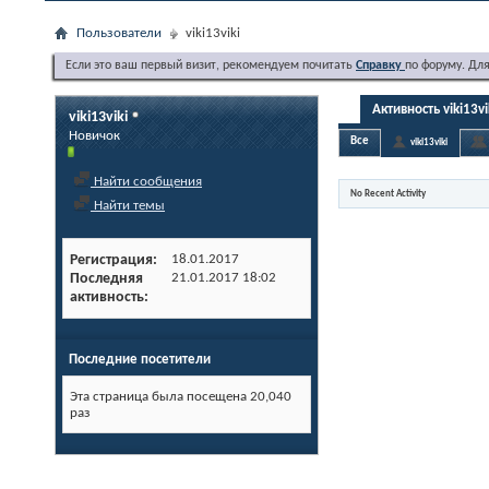
Пользователи
viki13viki
Если это ваш первый визит, рекомендуем почитать
Справку
по форуму. Дл
Активность viki13vi
viki13viki
Новичок
Все
viki13viki
Найти сообщения
No Recent Activity
Найти темы
Регистрация
18.01.2017
Последняя
21.01.2017
18:02
активность
Последние посетители
Эта страница была посещена
20,040
раз