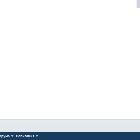
орума
Навигация