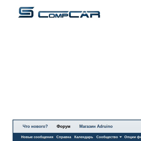
Что нового?
Форум
Магазин Adruino
Новые сообщения
Справка
Календарь
Сообщество
Опции ф