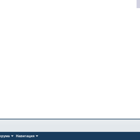
орума
Навигация