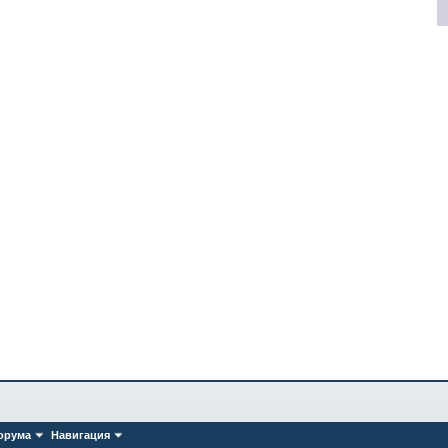
орума
Навигация