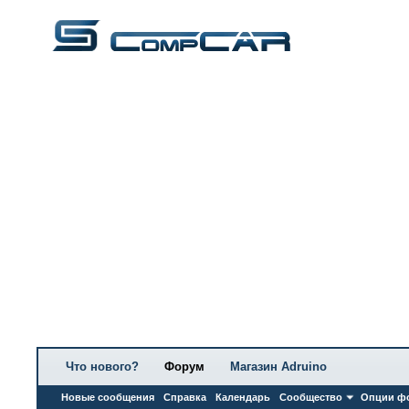
Что нового?
Форум
Магазин Adruino
Новые сообщения
Справка
Календарь
Сообщество
Опции ф