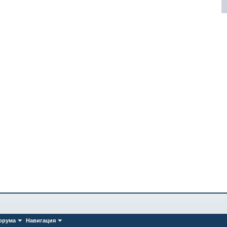
орума
Навигация