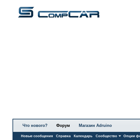
Что нового?
Форум
Магазин Adruino
Новые сообщения
Справка
Календарь
Сообщество
Опции ф