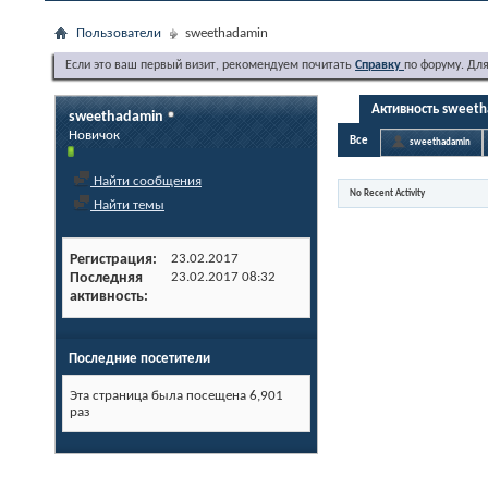
Пользователи
sweethadamin
Если это ваш первый визит, рекомендуем почитать
Справку
по форуму. Дл
Активность sweet
sweethadamin
Новичок
Все
sweethadamin
Найти сообщения
No Recent Activity
Найти темы
Регистрация
23.02.2017
Последняя
23.02.2017
08:32
активность
Последние посетители
Эта страница была посещена
6,901
раз