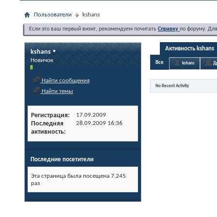
Пользователи
kshans
Если это ваш первый визит, рекомендуем почитать
Справку
по форуму. Дл
Активность kshans
kshans
Новичок
Все
kshans
Д
Найти сообщения
No Recent Activity
Найти темы
Регистрация
17.09.2009
Последняя
28.09.2009
16:36
активность
Последние посетители
Эта страница была посещена
7,245
раз