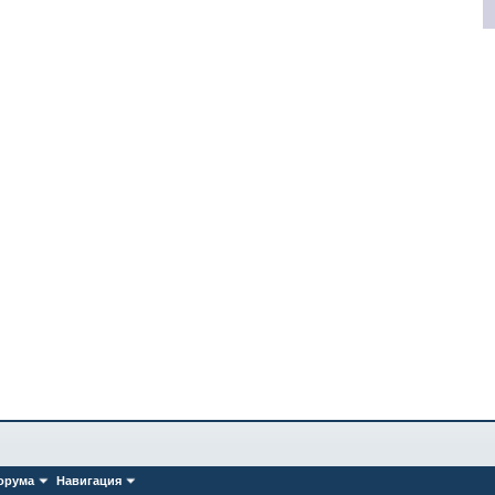
орума
Навигация