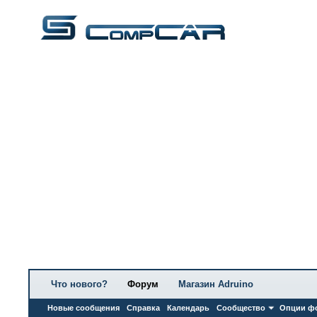
Что нового?
Форум
Магазин Adruino
Новые сообщения
Справка
Календарь
Сообщество
Опции ф