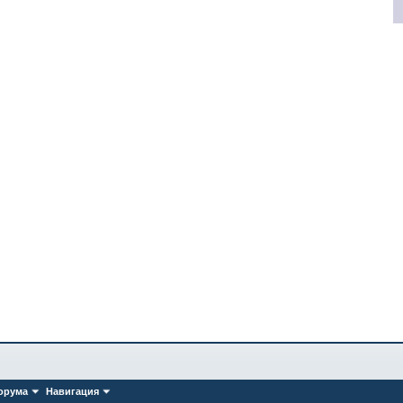
орума
Навигация