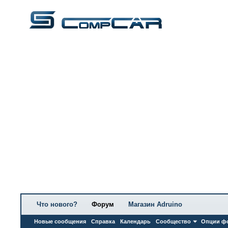
Что нового?
Форум
Магазин Adruino
Новые сообщения
Справка
Календарь
Сообщество
Опции ф