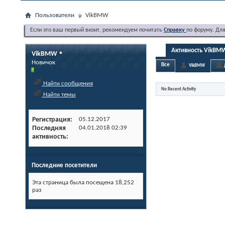
Пользователи
VikBMW
Если это ваш первый визит, рекомендуем почитать
Справку
по форуму. Дл
Активность VikBM
VikBMW
Новичок
Все
VikBMW
Найти сообщения
No Recent Activity
Найти темы
Регистрация
05.12.2017
Последняя
04.01.2018
02:39
активность
Последние посетители
Эта страница была посещена
18,252
раз