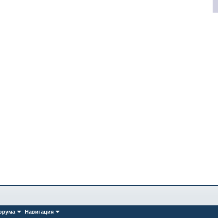
орума
Навигация