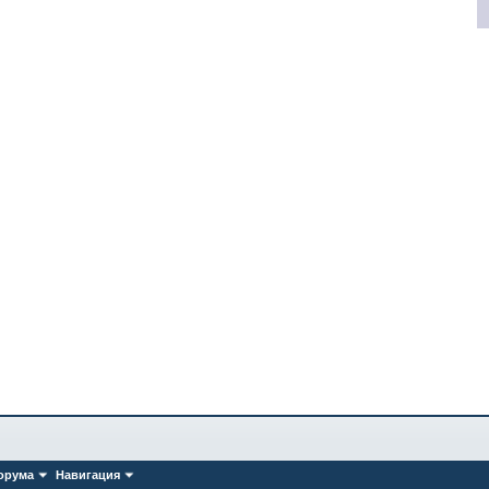
орума
Навигация