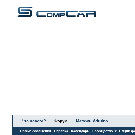
Что нового?
Форум
Магазин Adruino
Новые сообщения
Справка
Календарь
Сообщество
Опции ф