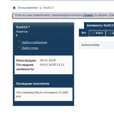
Пользователи
TooX13
Если это ваш первый визит, рекомендуем почитать
Справку
по форуму. Дл
Активность TooX13
TooX13
Новичок
Все
TooX13
Д
Найти сообщения
No Recent Activity
Найти темы
Регистрация
06.01.2018
Последняя
09.01.2018
13:12
активность
Последние посетители
Эта страница была посещена
13,268
раз