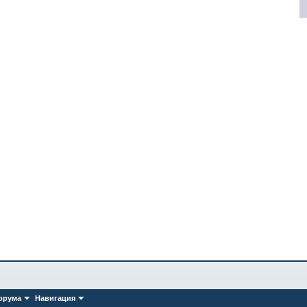
орума
Навигация