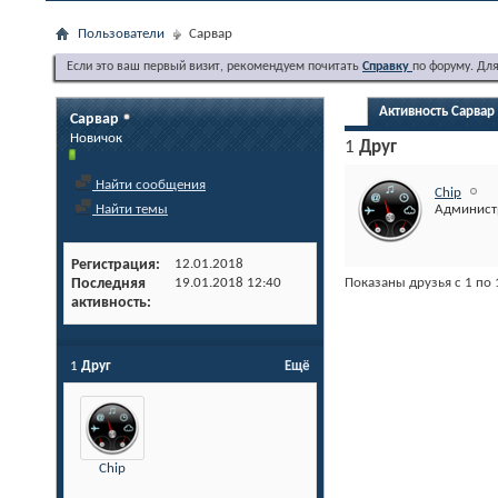
Пользователи
Сарвар
Если это ваш первый визит, рекомендуем почитать
Справку
по форуму. Дл
Активность Сарвар
Сарвар
Новичок
1
Друг
Найти сообщения
Chip
Найти темы
Админист
Регистрация
12.01.2018
Показаны друзья с 1 по 
Последняя
19.01.2018
12:40
активность
1
Друг
Ещё
Chip