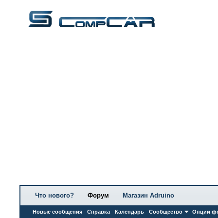
Что нового?
Форум
Магазин Adruino
Новые сообщения
Справка
Календарь
Сообщество
Опции ф