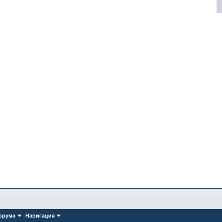
орума
Навигация