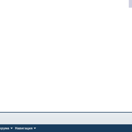
орума
Навигация