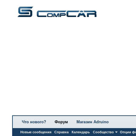
Что нового?
Форум
Магазин Adruino
Новые сообщения
Справка
Календарь
Сообщество
Опции ф