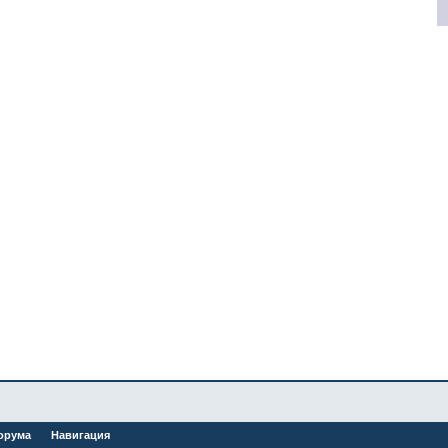
орума
Навигация