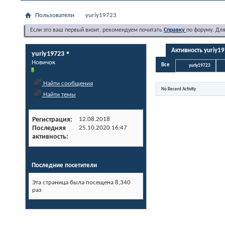
Пользователи
yuriy19723
Если это ваш первый визит, рекомендуем почитать
Справку
по форуму. Дл
Активность yuriy1
yuriy19723
Новичок
Все
yuriy19723
Найти сообщения
No Recent Activity
Найти темы
Регистрация
12.08.2018
Последняя
25.10.2020
16:47
активность
Последние посетители
Эта страница была посещена
8,340
раз