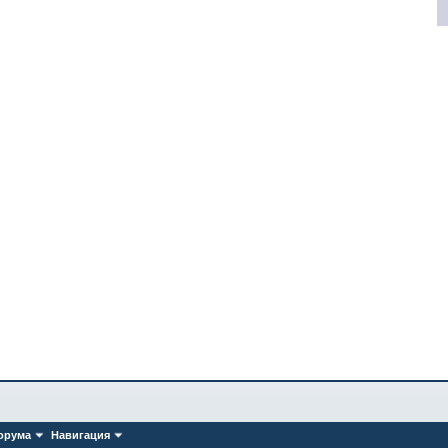
орума
Навигация