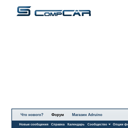
Что нового?
Форум
Магазин Adruino
Новые сообщения
Справка
Календарь
Сообщество
Опции ф