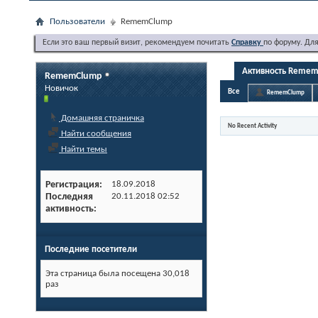
Пользователи
RememClump
Если это ваш первый визит, рекомендуем почитать
Справку
по форуму. Дл
Активность Reme
RememClump
Новичок
Все
RememClump
Домашняя страничка
No Recent Activity
Найти сообщения
Найти темы
Регистрация
18.09.2018
Последняя
20.11.2018
02:52
активность
Последние посетители
Эта страница была посещена
30,018
раз