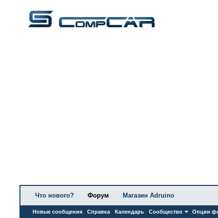
Что нового?
Форум
Магазин Adruino
Новые сообщения
Справка
Календарь
Сообщество
Опции ф