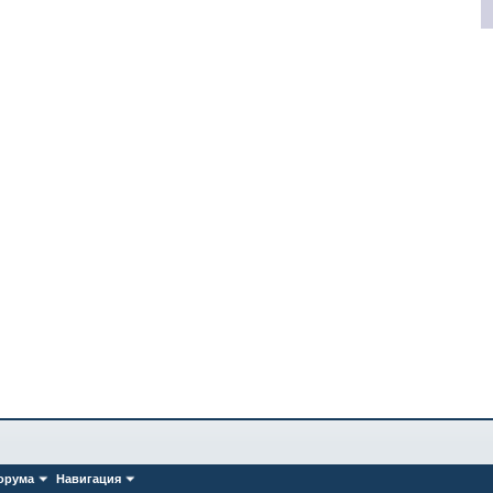
орума
Навигация