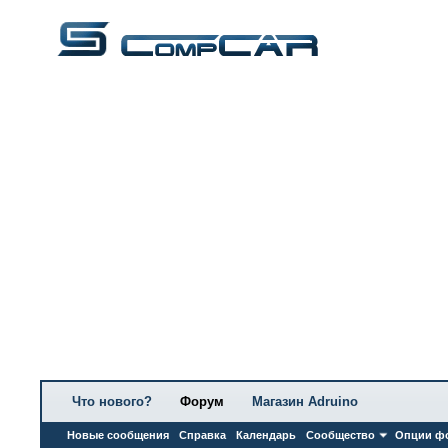
Что нового?
Форум
Магазин Adruino
Новые сообщения
Справка
Календарь
Сообщество
Опции ф