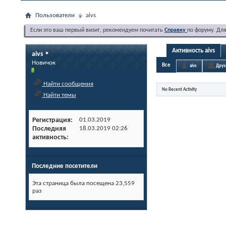
Пользователи
aivs
Если это ваш первый визит, рекомендуем почитать
Справку
по форуму. Дл
Активность aivs
aivs
Новичок
Все
aivs
Друз
Найти сообщения
No Recent Activity
Найти темы
Регистрация
01.03.2019
Последняя
18.03.2019
02:26
активность
Последние посетители
Эта страница была посещена
23,559
раз