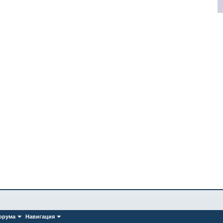
орума
Навигация