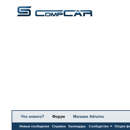
Что нового?
Форум
Магазин Adruino
Новые сообщения
Справка
Календарь
Сообщество
Опции ф