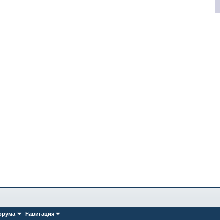
орума
Навигация