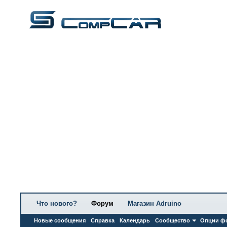
Что нового?
Форум
Магазин Adruino
Новые сообщения
Справка
Календарь
Сообщество
Опции ф