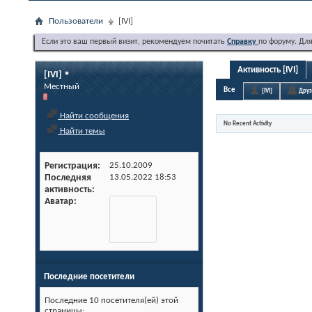
Пользователи
[IVI]
Если это ваш первый визит, рекомендуем почитать
Справку
по форуму. Дл
Активность [IVI]
[IVI]
Местный
Все
[IVI]
Друз
Найти сообщения
No Recent Activity
Найти темы
Регистрация
25.10.2009
Последняя
13.05.2022
18:53
активность
Аватар
Последние посетители
Последние 10 посетителя(ей) этой
страницы: