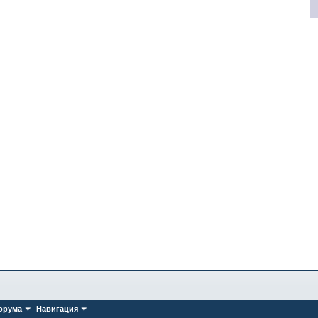
орума
Навигация