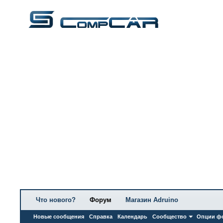
Что нового?
Форум
Магазин Adruino
Новые сообщения
Справка
Календарь
Сообщество
Опции ф