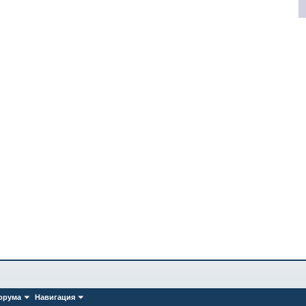
орума
Навигация