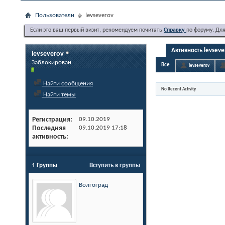
Пользователи
levseverov
Если это ваш первый визит, рекомендуем почитать
Справку
по форуму. Дл
Активность levseve
levseverov
Заблокирован
Все
levseverov
Найти сообщения
No Recent Activity
Найти темы
Регистрация
09.10.2019
Последняя
09.10.2019
17:18
активность
1
Группы
Вступить в группы
Волгоград