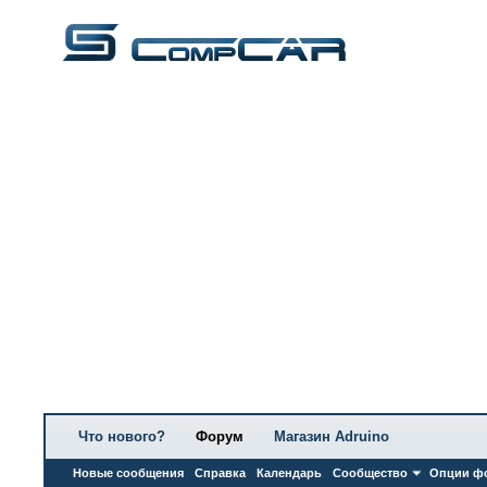
Что нового?
Форум
Магазин Adruino
Новые сообщения
Справка
Календарь
Сообщество
Опции ф