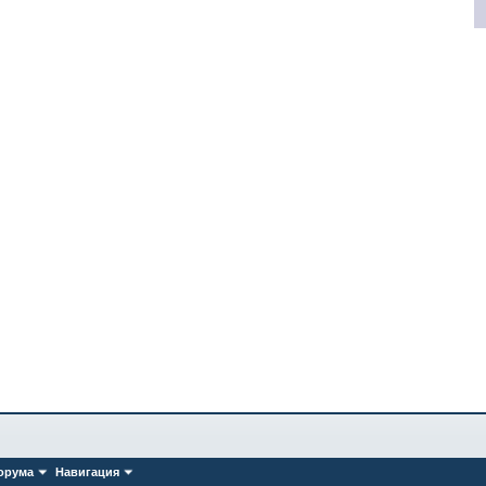
орума
Навигация